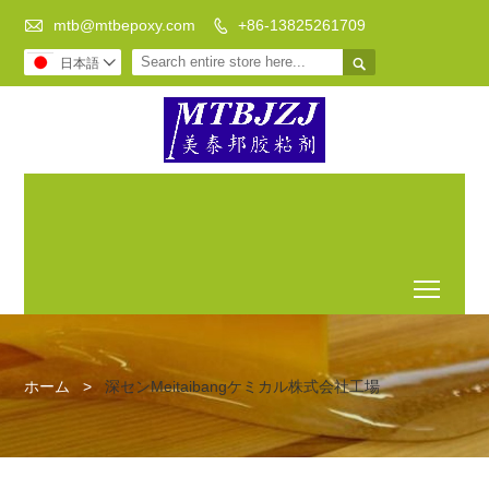

mtb@mtbepoxy.com
+86-13825261709


日本語

DIYを行うには透明なエポキ
古風床
テーブルの
シ樹脂は、あなたの最良の
エポキ
上にエポキ
選択であります
シ樹脂
シ樹脂流
Toggl
ホーム
>
深センMeitaibangケミカル株式会社工場