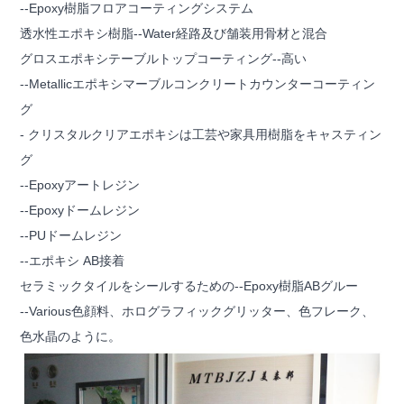
--Epoxy樹脂フロアコーティングシステム
透水性エポキシ樹脂--Water経路及び舗装用骨材と混合
グロスエポキシテーブルトップコーティング--高い
--Metallicエポキシマーブルコンクリートカウンターコーティン
グ
- クリスタルクリアエポキシは工芸や家具用樹脂をキャスティン
グ
--Epoxyアートレジン
--Epoxyドームレジン
--PUドームレジン
--エポキシ AB接着
セラミックタイルをシールするための--Epoxy樹脂ABグルー
--Various色顔料、ホログラフィックグリッター、色フレーク、
色水晶のように。