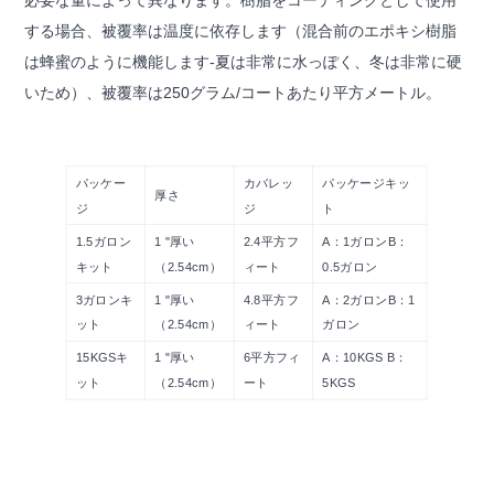
する場合、被覆率は温度に依存します（混合前のエポキシ樹脂
は蜂蜜のように機能します-夏は非常に水っぽく、冬は非常に硬
いため）、被覆率は250グラム/コートあたり平方メートル。
パッケー
カバレッ
パッケージキッ
厚さ
ジ
ジ
ト
1.5ガロン
1 "厚い
2.4平方フ
A：1ガロンB：
キット
（2.54cm）
ィート
0.5ガロン
3ガロンキ
1 "厚い
4.8平方フ
A：2ガロンB：1
ット
（2.54cm）
ィート
ガロン
15KGSキ
1 "厚い
6平方フィ
A：10KGS B：
ット
（2.54cm）
ート
5KGS