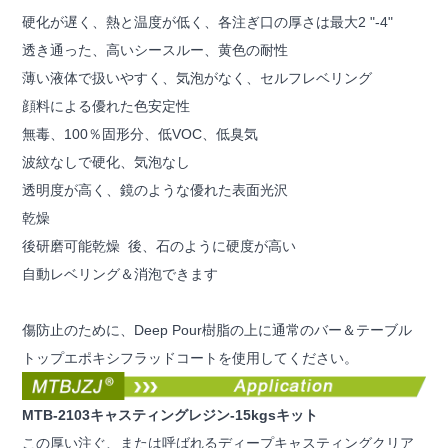
硬化が遅く、熱と温度が低く、各注ぎ口の厚さは最大2 "-4"
透き通った、高いシースルー、黄色の耐性
薄い液体で扱いやすく、気泡がなく、セルフレベリング
顔料による優れた色安定性
無毒、100％固形分、低VOC、低臭気
波紋なしで硬化、気泡なし
透明度が高く、鏡のような優れた表面光沢
乾燥
後研磨可能乾燥 後、石のように硬度が高い
自動レベリング＆消泡できます
傷防止のために、Deep Pour樹脂の上に通常のバー＆テーブル
トップエポキシフラッドコートを使用してください。
MTB-2103キャスティングレジン-15kgsキット
この厚い注ぐ、または呼ばれるディープキャスティングクリア