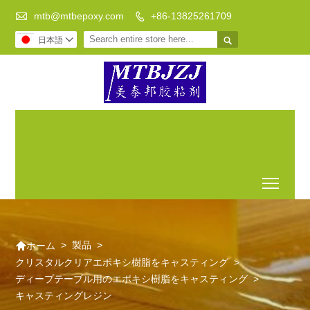

mtb@mtbepoxy.com
+86-13825261709


日本語

DIYを行うには透明なエポキ
古風床
テーブルの
シ樹脂は、あなたの最良の
エポキ
上にエポキ
選択であります
シ樹脂
シ樹脂流
Toggl

>
製品
>
ホーム
クリスタルクリアエポキシ樹脂をキャスティング
>
ディープテーブル用のエポキシ樹脂をキャスティング
>
キャスティングレジン