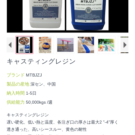
キャスティングレジン
ブランド
MTBJZJ
製品の産地
深セン、中国
納入時間
1-5日
供給能力
50,000kgs /週
キャスティングレジン
遅い硬化、低い熱と温度、各注ぎ口の厚さは最大2 "-4"厚く
透き通った、高いシースルー、黄色の耐性