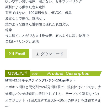
扱いやすい薄い液体、泡がない、セルフレベリング
顔料による優れた色安定性
有毒ではない、100固形分％、低VOC、低臭
波紋なしで硬化、気泡なし
鏡のような優れた透明性と優れた表面光沢
乾燥
後に磨くことができます乾燥後、石のように高い硬度で
自動レベリングと消泡

Email

ダウンロード
MTB-2103キャスティングレジン-15kgsキット
エポキシ樹脂と硬化剤の2成分樹脂系で、混合比は2：1です。大
規模なバッチ鋳造用に設計されており、テーブルや家具などの
オブジェクト（1回の注ぎで最大5〜10cmの厚さ）を透視できま