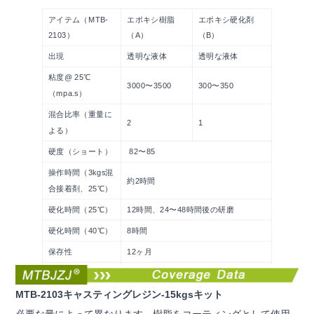
アイテム（MTB-
エポキシ樹脂
エポキシ硬化剤
2103）
（A）
（B）
出現
透明な液体
透明な液体
粘度@ 25℃
3000〜3500
300〜350
（mpa.s）
混合比率（重量に
2
1
よる）
硬度（ショート）
82〜85
操作時間（3kgs混
約2時間
合接着剤、25℃）
硬化時間（25℃）
12時間、24〜48時間後の研磨
硬化時間（40℃）
8時間
保存性
12ヶ月
25オンスキット/1.5ガロン/ 3ガロン/
パッキャゲ
15 kgs、OEM＆ODMを受け入れる
MTB-2103キャスティングレジン-15kgsキット
必要な量によって異なります。樹脂をコーティングとして使用