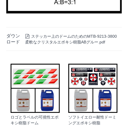
ダウン

ステッカー上のドームのためのMTB-9213-3800
ロード
柔軟なクリスタルエポキシ樹脂ABグルー.pdf
ロゴとラベルの可撓性エポ
ソフトイエロー耐性ドーミ
キシ樹脂ドーム
ングエポキシ樹脂