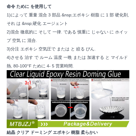
命令 ために を使用して
1)によって 重量 混合 3 部品 &nsp;エポキシ 樹脂 に 1 部 硬化剤,
それ は &nsp;硬化 エージェント
2)混合 徹底的に そして 一律. である 慎重に じゃない に ホイッ
プ 空気 に 混合.
3)分注 エポキシ 空気圧で または と 絞る びん.
4)させる 治す で ルーム 温度 一晩 または 加速する と マイルド
熱, 80-100°F ために 4- 5 営業時間.
結晶 クリア ドーミング エポキシ 樹脂 柔らかい