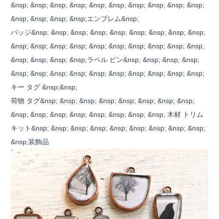
&nsp; &nsp; &nsp; &nsp; &nsp; &nsp; &nsp; &nsp; &nsp; &nsp;
&nsp; &nsp; &nsp; &nsp;エンブレム&nsp;
バッジ&nsp; &nsp; &nsp; &nsp; &nsp; &nsp; &nsp; &nsp; &nsp;
&nsp; &nsp; &nsp; &nsp; &nsp; &nsp; &nsp; &nsp; &nsp; &nsp;
&nsp; &nsp; &nsp; &nsp;ラペル ピン&nsp; &nsp; &nsp; &nsp;
&nsp; &nsp; &nsp; &nsp; &nsp; &nsp; &nsp; &nsp; &nsp; &nsp;
キー タグ &nsp;&nsp;
荷物 タグ&nsp; &nsp; &nsp; &nsp; &nsp; &nsp; &nsp; &nsp;
&nsp; &nsp; &nsp; &nsp; &nsp; &nsp; &nsp; &nsp; 木材 トリム
キット&nsp; &nsp; &nsp; &nsp; &nsp; &nsp; &nsp; &nsp; &nsp;
&nsp;装飾品