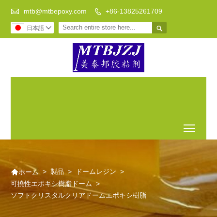

mtb@mtbepoxy.com
+86-13825261709


日本語

DIYを行うには透明なエポキ
古風床
テーブルの
シ樹脂は、あなたの最良の
エポキ
上にエポキ
選択であります
シ樹脂
シ樹脂流
Toggl

>
製品
>
ドームレジン
>
ホーム
可撓性エポキシ樹脂ドーム
>
ソフトクリスタルクリアドームエポキシ樹脂