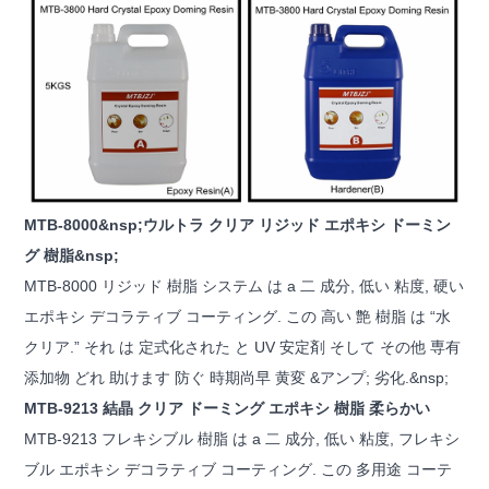
MTB-8000&nsp;ウルトラ クリア リジッド エポキシ ドーミン
グ 樹脂&nsp;
MTB-8000 リジッド 樹脂 システム は a 二 成分, 低い 粘度, 硬い
エポキシ デコラティブ コーティング. この 高い 艶 樹脂 は “水
クリア.” それ は 定式化された と UV 安定剤 そして その他 専有
添加物 どれ 助けます 防ぐ 時期尚早 黄変 &アンプ; 劣化.&nsp;
MTB-9213 結晶 クリア ドーミング エポキシ 樹脂 柔らかい
MTB-9213 フレキシブル 樹脂 は a 二 成分, 低い 粘度, フレキシ
ブル エポキシ デコラティブ コーティング. この 多用途 コーテ