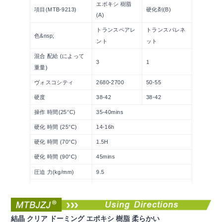
エポキシ 樹脂
項目(MTB-9213)
硬化剤(B)
(A)
トランスペアレ
トランスパレネ
色&nsp;
ント
ット
混合 配給 (によって
3
1
重量)
ヴォスコシティ
2680-2700
50-55
硬度
38-42
38-42
操作 時間(25°C)
35-40mins
硬化 時間 (25°C)
14-16h
硬化 時間 (70°C)
1.5H
硬化 時間 (90°C)
45mins
圧迫 力(kg/mm)
9.5
影響 力(kg/mm)
8.8
HDT(124°C)
<1%
結晶 クリア ドーミング エポキシ 樹脂 柔らかい